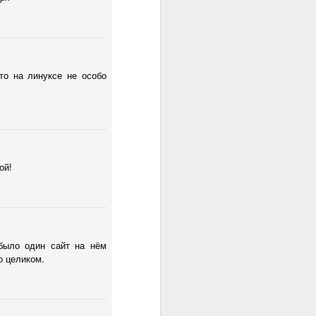
ировать с различными
нлайн курсам:
ML Class
ursera. 2 года назад я
о обучения для задач
та в этой области. На
что на линуксе не особо
ния
 от многих факторов,
кт - зная о том, какую
ой!
аемых на конкретные
о критичны ошибки при
остаточно хорошее", но
гого с точки зрения
равший алгоритм так и
было один сайт на нём
торое было дешевле в
о целиком.
ха проекта. Без знания
дель. Хорошее знание
 комбинациях) на базе
ание которых не даст