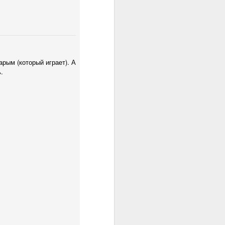
 других классов (хотя
 Также крайне важный
 ухудшить ее качество
сто играет применение
ционный фактор, но он
арым (который играет). А
шенно разным группам,
.
икает ситуация, когда
 хорошие результаты в
е. Например, он очень
ть такого разделения и
едставляют себе листы
основная трудоемкость
е количество готовых
ач существуют готовые
чего-то специального.
и правильные данные.
нуть ситуация, когда